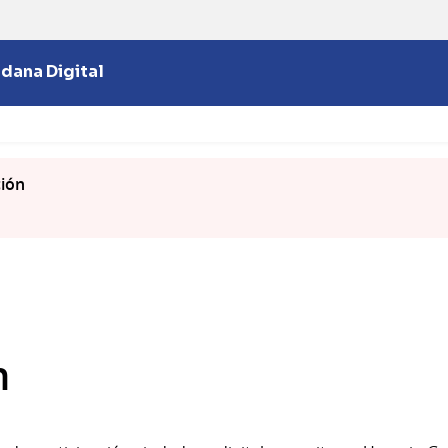
adana Digital
ción
n