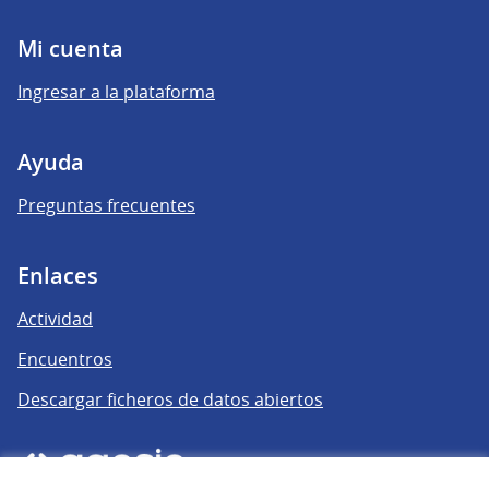
Mi cuenta
Ingresar a la plataforma
Ayuda
Preguntas frecuentes
Enlaces
Actividad
Encuentros
Descargar ficheros de datos abiertos