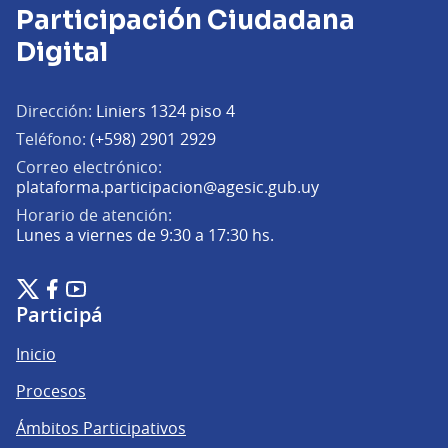
Participación Ciudadana
Digital
Dirección:
Liniers 1324 piso 4
Teléfono:
(+598) 2901 2929
Correo electrónico:
(Abrir en una pe
plataforma.participacion@agesic.gub.uy
Horario de atención:
Lunes a viernes de 9:30 a 17:30 hs.
- TEST - Plataforma de Participación Ciudadana Digital en X
- TEST - Plataforma de Participación Ciudadana Digital en F
- TEST - Plataforma de Participación Ciudadana Digital 
(Enlace externo)
(Enlace externo)
(Enlace externo)
Participá
Inicio
Procesos
Ámbitos Participativos