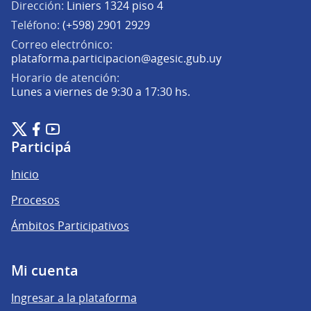
Dirección:
Liniers 1324 piso 4
Teléfono:
(+598) 2901 2929
Correo electrónico:
(Abrir en una pe
plataforma.participacion@agesic.gub.uy
Horario de atención:
Lunes a viernes de 9:30 a 17:30 hs.
- TEST - Plataforma de Participación Ciudadana Digital en X
- TEST - Plataforma de Participación Ciudadana Digital en F
- TEST - Plataforma de Participación Ciudadana Digital 
(Enlace externo)
(Enlace externo)
(Enlace externo)
Participá
Inicio
Procesos
Ámbitos Participativos
Mi cuenta
Ingresar a la plataforma