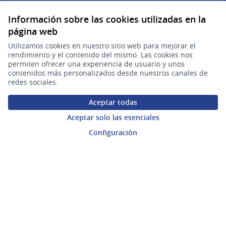
Correo electrónico:
Información sobre las cookies utilizadas en la
(Abrir en una pe
plataforma.participacion@agesic.gub.uy
página web
Horario de atención:
Lunes a viernes de 9:30 a 17:30 hs.
Utilizamos cookies en nuestro sitio web para mejorar el
rendimiento y el contenido del mismo. Las cookies nos
permiten ofrecer una experiencia de usuario y unos
- TEST - Plataforma de Participación Ciudadana Digital en X
- TEST - Plataforma de Participación Ciudadana Digital en F
- TEST - Plataforma de Participación Ciudadana Digital 
contenidos más personalizados desde nuestros canales de
(Enlace externo)
(Enlace externo)
(Enlace externo)
redes sociales.
Participá
Aceptar todas
Inicio
Aceptar solo las esenciales
Procesos
Configuración
Ámbitos Participativos
Mi cuenta
Ingresar a la plataforma