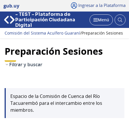
Ingresar a la Plataforma
gub.uy
- TEST - Plataforma de
Abri
Participación Ciudadana
Menú
bus
Abrir
Digital
Comisión del Sistema Acuífero Guaraní
/
Preparación Sesiones
Preparación Sesiones
Filtrar y buscar
Espacio de la Comisión de Cuenca del Río
Tacuarembó para el intercambio entre los
miembros.