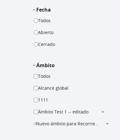
Fecha
Todos
Abierto
Cerrado
Ámbito
Todos
Alcance global
1111
Ámbito Test 1 -- editado
Nuevo ámbito para Recorriendo la Plataforma, Configuración