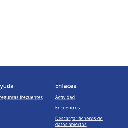
yuda
Enlaces
reguntas frecuentes
Actividad
Encuentros
Descargar ficheros de
datos abiertos