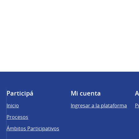
Participá
Mi cuenta
A
Inicio
Ingresar a la plataforma
P
Procesos
Ámbitos Participativos