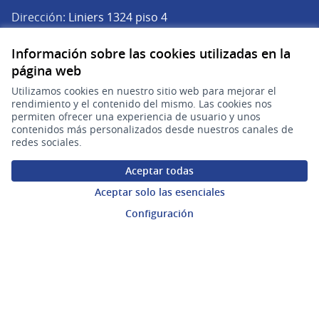
Dirección:
Liniers 1324 piso 4
Teléfono:
(+598) 2901 2929
Información sobre las cookies utilizadas en la
Correo electrónico:
página web
(Abrir en una pe
plataforma.participacion@agesic.gub.uy
Horario de atención:
Utilizamos cookies en nuestro sitio web para mejorar el
rendimiento y el contenido del mismo. Las cookies nos
Lunes a viernes de 9:30 a 17:30 hs.
permiten ofrecer una experiencia de usuario y unos
contenidos más personalizados desde nuestros canales de
- TEST - Plataforma de Participación Ciudadana Digital en X
- TEST - Plataforma de Participación Ciudadana Digital en F
- TEST - Plataforma de Participación Ciudadana Digital 
redes sociales.
(Enlace externo)
(Enlace externo)
(Enlace externo)
Participá
Aceptar todas
Inicio
Aceptar solo las esenciales
Configuración
Procesos
Ámbitos Participativos
Mi cuenta
Ingresar a la plataforma