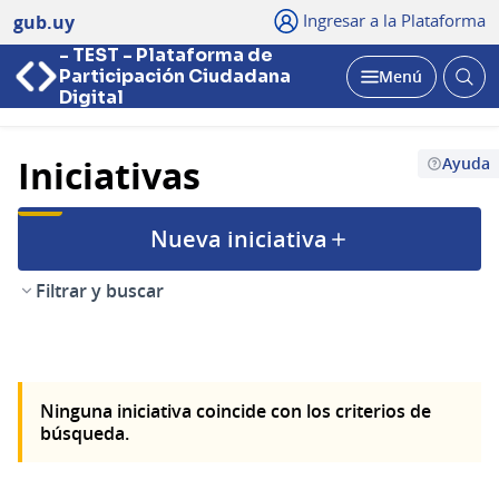
Ingresar a la Plataforma
gub.uy
- TEST - Plataforma de
Abri
Participación Ciudadana
Menú
bus
Abrir
Digital
Iniciativas
Ayuda
Nueva iniciativa
Filtrar y buscar
Ninguna iniciativa coincide con los criterios de
búsqueda.