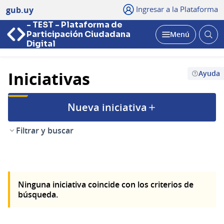
Ingresar a la Plataforma
gub.uy
- TEST - Plataforma de
Abri
Participación Ciudadana
Menú
bus
Abrir
Digital
Iniciativas
Ayuda
Nueva iniciativa
Filtrar y buscar
Ninguna iniciativa coincide con los criterios de
búsqueda.