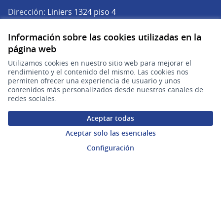
Dirección:
Liniers 1324 piso 4
Teléfono:
(+598) 2901 2929
Información sobre las cookies utilizadas en la
Correo electrónico:
página web
(Abrir en una pe
plataforma.participacion@agesic.gub.uy
Horario de atención:
Utilizamos cookies en nuestro sitio web para mejorar el
rendimiento y el contenido del mismo. Las cookies nos
Lunes a viernes de 9:30 a 17:30 hs.
permiten ofrecer una experiencia de usuario y unos
contenidos más personalizados desde nuestros canales de
- TEST - Plataforma de Participación Ciudadana Digital en X
- TEST - Plataforma de Participación Ciudadana Digital en F
- TEST - Plataforma de Participación Ciudadana Digital 
redes sociales.
(Enlace externo)
(Enlace externo)
(Enlace externo)
Participá
Aceptar todas
Inicio
Aceptar solo las esenciales
Configuración
Procesos
Ámbitos Participativos
Mi cuenta
Ingresar a la plataforma