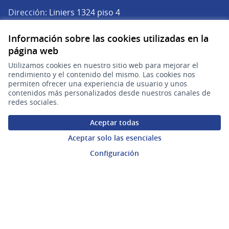
Dirección:
Liniers 1324 piso 4
Teléfono:
(+598) 2901 2929
Información sobre las cookies utilizadas en la
Correo electrónico:
página web
(Abrir en una pe
plataforma.participacion@agesic.gub.uy
Horario de atención:
Utilizamos cookies en nuestro sitio web para mejorar el
rendimiento y el contenido del mismo. Las cookies nos
Lunes a viernes de 9:30 a 17:30 hs.
permiten ofrecer una experiencia de usuario y unos
contenidos más personalizados desde nuestros canales de
- TEST - Plataforma de Participación Ciudadana Digital en X
- TEST - Plataforma de Participación Ciudadana Digital en F
- TEST - Plataforma de Participación Ciudadana Digital 
redes sociales.
(Enlace externo)
(Enlace externo)
(Enlace externo)
Participá
Aceptar todas
Inicio
Aceptar solo las esenciales
Configuración
Procesos
Ámbitos Participativos
Mi cuenta
Ingresar a la plataforma