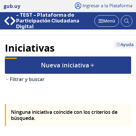
Ingresar a la Plataforma
gub.uy
- TEST - Plataforma de
Abri
Participación Ciudadana
Menú
bus
Abrir
Digital
Iniciativas
Ayuda
Nueva iniciativa
Filtrar y buscar
Ninguna iniciativa coincide con los criterios de
búsqueda.