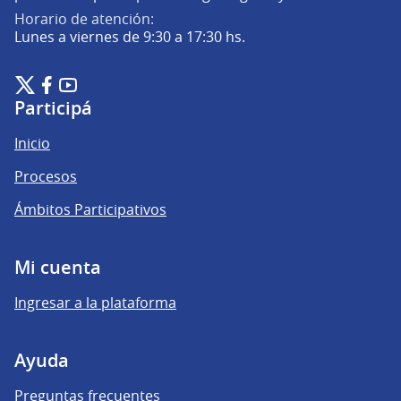
Horario de atención:
Lunes a viernes de 9:30 a 17:30 hs.
- TEST - Plataforma de Participación Ciudadana Digital en X
- TEST - Plataforma de Participación Ciudadana Digital en F
- TEST - Plataforma de Participación Ciudadana Digital 
(Enlace externo)
(Enlace externo)
(Enlace externo)
Participá
Inicio
Procesos
Ámbitos Participativos
Mi cuenta
Ingresar a la plataforma
Ayuda
Preguntas frecuentes