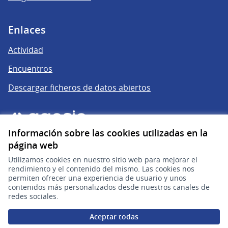
Enlaces
Actividad
Encuentros
Descargar ficheros de datos abiertos
Información sobre las cookies utilizadas en la
página web
Utilizamos cookies en nuestro sitio web para mejorar el
rendimiento y el contenido del mismo. Las cookies nos
permiten ofrecer una experiencia de usuario y unos
gub.uy
(Enlace externo)
contenidos más personalizados desde nuestros canales de
redes sociales.
Sitio oficial de la República Oriental del Uruguay
Aceptar todas