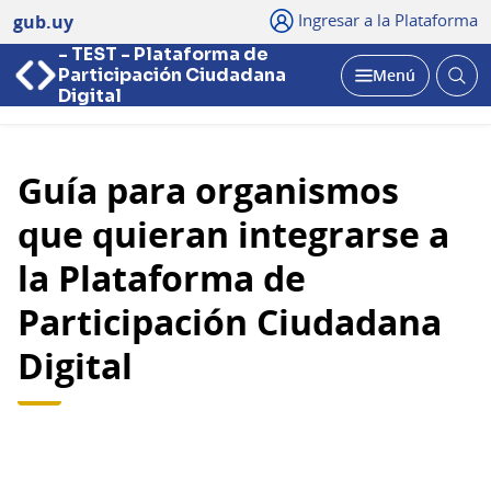
Ingresar a la Plataforma
gub.uy
- TEST - Plataforma de
Abri
Participación Ciudadana
Menú
bus
Abrir
Digital
Guía para organismos
que quieran integrarse a
la Plataforma de
Participación Ciudadana
Digital